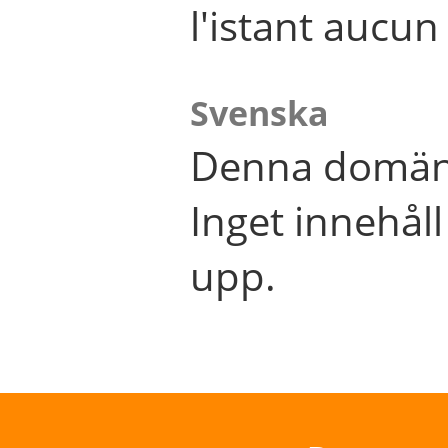
l'istant aucu
Svenska
Denna domän 
Inget innehål
upp.