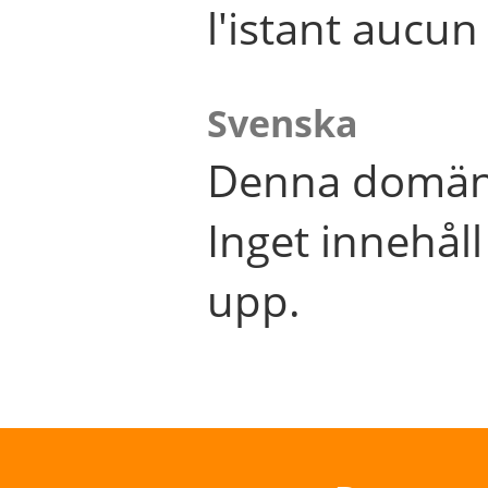
l'istant aucu
Svenska
Denna domän 
Inget innehål
upp.